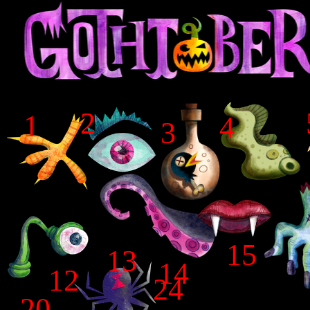
2
1
4
3
15
13
14
12
24
20